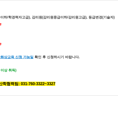
급이하
/
학경력자고급
),
감리원
(
감리원중급이하
/
감리원고급
),
등급변경
(
기술자
)
능
능
간화상
교육 신
청 가능일
확인 후 신청하시기 바랍니다.
 이상 취득)
력팀: 031-760-3322~3327