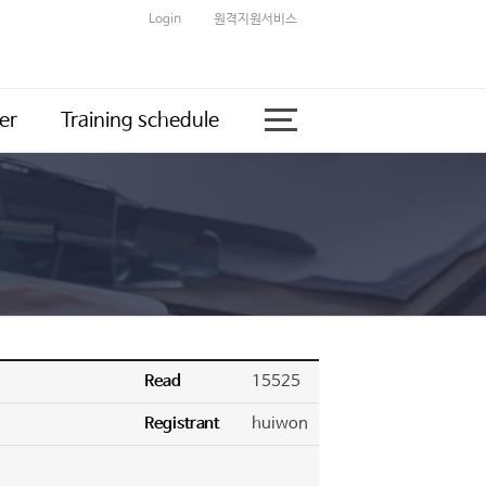
Login
원격지원서비스
er
Training schedule
Read
15525
Registrant
huiwon